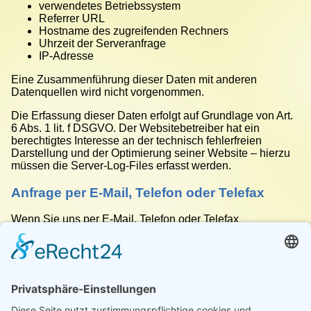
verwendetes Betriebssystem
Referrer URL
Hostname des zugreifenden Rechners
Uhrzeit der Serveranfrage
IP-Adresse
Eine Zusammenführung dieser Daten mit anderen
Datenquellen wird nicht vorgenommen.
Die Erfassung dieser Daten erfolgt auf Grundlage von Art.
6 Abs. 1 lit. f DSGVO. Der Websitebetreiber hat ein
berechtigtes Interesse an der technisch fehlerfreien
Darstellung und der Optimierung seiner Website – hierzu
müssen die Server-Log-Files erfasst werden.
Anfrage per E-Mail, Telefon oder Telefax
Wenn Sie uns per E-Mail, Telefon oder Telefax
kontaktieren, wird Ihre Anfrage inklusive aller daraus
hervorgehenden personenbezogenen Daten (Name,
Anfrage) zum Zwecke der Bearbeitung Ihres Anliegens bei
uns gespeichert und verarbeitet. Diese Daten geben wir
nicht ohne Ihre Einwilligung weiter.
Die Verarbeitung dieser Daten erfolgt auf Grundlage von