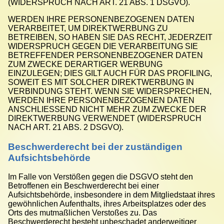
(WIDERSPRUCH NACH ART. 21 ABS. 1 DSGVO).
WERDEN IHRE PERSONENBEZOGENEN DATEN
VERARBEITET, UM DIREKTWERBUNG ZU
BETREIBEN, SO HABEN SIE DAS RECHT, JEDERZEIT
WIDERSPRUCH GEGEN DIE VERARBEITUNG SIE
BETREFFENDER PERSONENBEZOGENER DATEN
ZUM ZWECKE DERARTIGER WERBUNG
EINZULEGEN; DIES GILT AUCH FÜR DAS PROFILING,
SOWEIT ES MIT SOLCHER DIREKTWERBUNG IN
VERBINDUNG STEHT. WENN SIE WIDERSPRECHEN,
WERDEN IHRE PERSONENBEZOGENEN DATEN
ANSCHLIESSEND NICHT MEHR ZUM ZWECKE DER
DIREKTWERBUNG VERWENDET (WIDERSPRUCH
NACH ART. 21 ABS. 2 DSGVO).
Beschwerde­recht bei der zuständigen
Aufsichts­behörde
Im Falle von Verstößen gegen die DSGVO steht den
Betroffenen ein Beschwerderecht bei einer
Aufsichtsbehörde, insbesondere in dem Mitgliedstaat ihres
gewöhnlichen Aufenthalts, ihres Arbeitsplatzes oder des
Orts des mutmaßlichen Verstoßes zu. Das
Beschwerderecht besteht unbeschadet anderweitiger