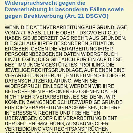
Widerspruchsrecht gegen die
Datenerhebung in besonderen Fällen sowie
gegen Direktwerbung (Art. 21 DSGVO)
WENN DIE DATENVERARBEITUNG AUF GRUNDLAGE
VON ART. 6 ABS. 1 LIT. E ODER F DSGVO ERFOLGT,
HABEN SIE JEDERZEIT DAS RECHT, AUS GRÜNDEN,
DIE SICH AUS IHRER BESONDEREN SITUATION
ERGEBEN, GEGEN DIE VERARBEITUNG IHRER
PERSONENBEZOGENEN DATEN WIDERSPRUCH
EINZULEGEN; DIES GILT AUCH FÜR EIN AUF DIESE
BESTIMMUNGEN GESTÜTZTES PROFILING. DIE
JEWEILIGE RECHTSGRUNDLAGE, AUF DENEN EINE
VERARBEITUNG BERUHT, ENTNEHMEN SIE DIESER
DATENSCHUTZERKLÄRUNG. WENN SIE
WIDERSPRUCH EINLEGEN, WERDEN WIR IHRE
BETROFFENEN PERSONENBEZOGENEN DATEN
NICHT MEHR VERARBEITEN, ES SEI DENN, WIR
KÖNNEN ZWINGENDE SCHUTZWÜRDIGE GRÜNDE
FÜR DIE VERARBEITUNG NACHWEISEN, DIE IHRE
INTERESSEN, RECHTE UND FREIHEITEN
ÜBERWIEGEN ODER DIE VERARBEITUNG DIENT
DER GELTENDMACHUNG, AUSÜBUNG ODER
VERTEIDIGUNG VON RECHTSANSPRÜCHEN