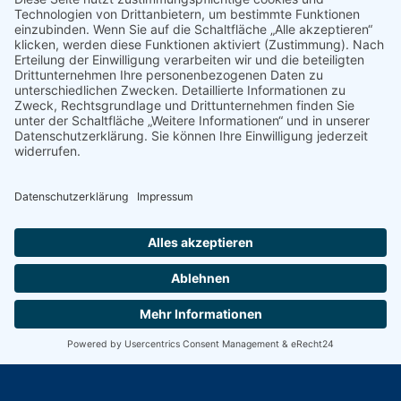
Art. 6 Abs. 1 lit. b DSGVO, sofern Ihre Anfrage mit der
Erfüllung eines Vertrags zusammenhängt oder zur
Durchführung vorvertraglicher Maßnahmen erforderlich ist.
In allen übrigen Fällen beruht die Verarbeitung auf
unserem berechtigten Interesse an der effektiven
Bearbeitung der an uns gerichteten Anfragen (Art. 6 Abs. 1
lit. f DSGVO) oder auf Ihrer Einwilligung (Art. 6 Abs. 1 lit. a
DSGVO) sofern diese abgefragt wurde; die Einwilligung ist
jederzeit widerrufbar.
Die von Ihnen an uns per Kontaktanfragen übersandten
Daten verbleiben bei uns, bis Sie uns zur Löschung
auffordern, Ihre Einwilligung zur Speicherung widerrufen
oder der Zweck für die Datenspeicherung entfällt (z. B.
nach abgeschlossener Bearbeitung Ihres Anliegens).
Zwingende gesetzliche Bestimmungen – insbesondere
gesetzliche Aufbewahrungsfristen – bleiben unberührt.
© Patricia Hasse 2008 - 2026
Cookie-Einstellungen