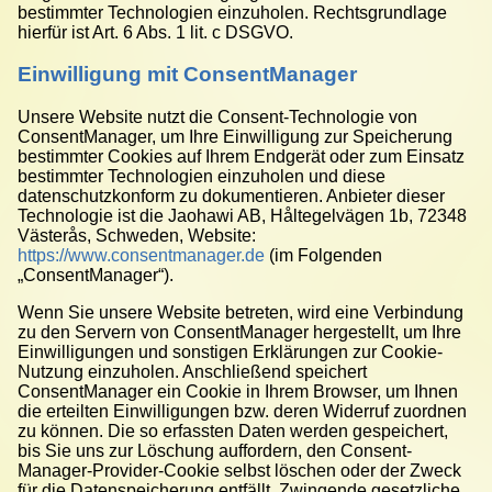
bestimmter Technologien einzuholen. Rechtsgrundlage
hierfür ist Art. 6 Abs. 1 lit. c DSGVO.
Einwilligung mit ConsentManager
Unsere Website nutzt die Consent-Technologie von
ConsentManager, um Ihre Einwilligung zur Speicherung
bestimmter Cookies auf Ihrem Endgerät oder zum Einsatz
bestimmter Technologien einzuholen und diese
datenschutzkonform zu dokumentieren. Anbieter dieser
Technologie ist die Jaohawi AB, Håltegelvägen 1b, 72348
Västerås, Schweden, Website:
https://www.consentmanager.de
(im Folgenden
„ConsentManager“).
Wenn Sie unsere Website betreten, wird eine Verbindung
zu den Servern von ConsentManager hergestellt, um Ihre
Einwilligungen und sonstigen Erklärungen zur Cookie-
Nutzung einzuholen. Anschließend speichert
ConsentManager ein Cookie in Ihrem Browser, um Ihnen
die erteilten Einwilligungen bzw. deren Widerruf zuordnen
zu können. Die so erfassten Daten werden gespeichert,
bis Sie uns zur Löschung auffordern, den Consent-
Manager-Provider-Cookie selbst löschen oder der Zweck
für die Datenspeicherung entfällt. Zwingende gesetzliche